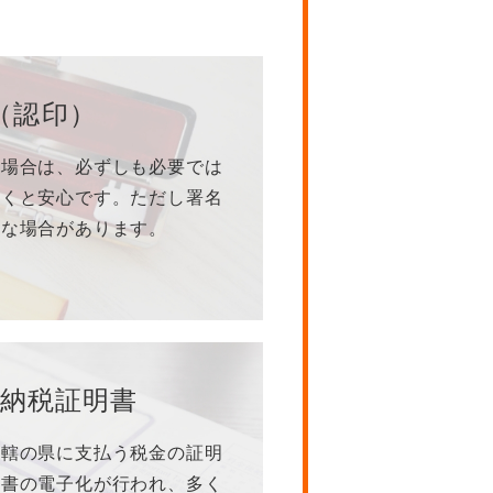
（認印）
の場合は、必ずしも必要では
おくと安心です。ただし署名
要な場合があります。
納税
証明書
管轄の県に支払う税金の証明
明書の電子化が行われ、多く