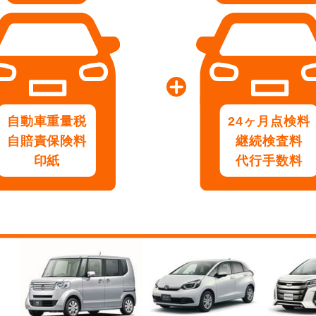
自動車重量税
24ヶ月点検料
自賠責保険料
継続検査料
印紙
代行手数料