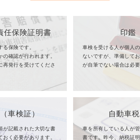
責任
保険証明書
印鑑
する保険です。
車検を受ける人が個人
かの確認が行われます。
ないですが、準備して
に再発行を受けてくださ
が自筆でない場合は必
証
（車検証）
自動車税
項が記載された大切な書
車を所有している人が
ておく必要があります。
書です。昨今、納税証