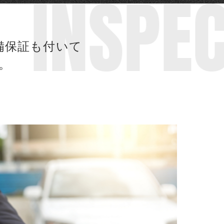
N
INSPE
備保証も付いて
。